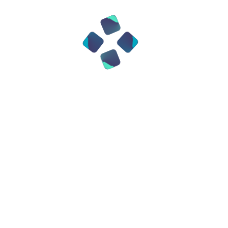
«Если бы не blue box, не было бы
Apple». Фрикеры стали первыми
настоящими техно-энтузиастами. Их
мотивация была смесью
любопытства, бунта и стремления
понять, как всё работает. Для них
телефонная система — это огромный
механизм, в который можно было
взломаться, чтобы почувствовать
власть знания.
Их не останавливали законы
В те годы подобная деятельность
была не совсем незаконной —