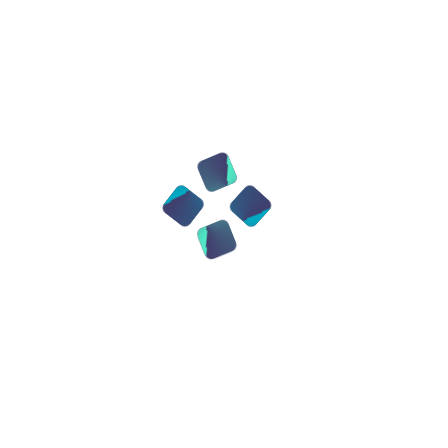
ий точности и терпения
Процесс запуска прог
ван. Требовалась подготовка оборудования: 
ии регистров, проверка питания и состояния 
ей программы, что требовало её полного пере
овать внешние электромагнитные помехи и 
 смысле слова
Большинство вычислительных м
аниченный срок службы. Выход из строя даже
данных. Известен случай 1947 года, когда в о
ий сбой. Эта находка была зафиксирована в
отсюда и пошло современное значение терми
яльником, отверткой и диагностическими сх